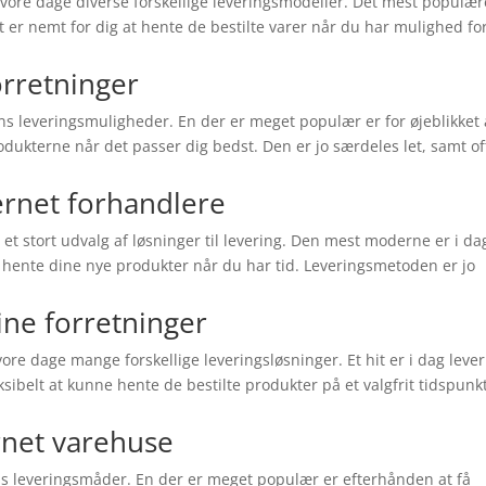
vore dage diverse forskellige leveringsmodeller. Det mest populær
det er nemt for dig at hente de bestilte varer når du har mulighed fo
orretninger
ns leveringsmuligheder. En der er meget populær er for øjeblikket 
odukterne når det passer dig bedst. Den er jo særdeles let, samt of
ternet forhandlere
 et stort udvalg af løsninger til levering. Den mest moderne er i da
an hente dine nye produkter når du har tid. Leveringsmetoden er jo
line forretninger
re dage mange forskellige leveringsløsninger. Et hit er i dag leve
eksibelt at kunne hente de bestilte produkter på et valgfrit tidspunkt
ernet varehuse
ens leveringsmåder. En der er meget populær er efterhånden at få