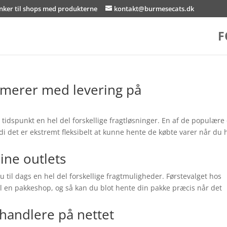
inker til shops med produkterne
kontakt@burmesecats.dk
F
amerer med levering på
 tidspunkt en hel del forskellige fragtløsninger. En af de populære
ordi det er ekstremt fleksibelt at kunne hente de købte varer når du 
ine outlets
u til dags en hel del forskellige fragtmuligheder. Førstevalget hos
l en pakkeshop, og så kan du blot hente din pakke præcis når det
rhandlere på nettet