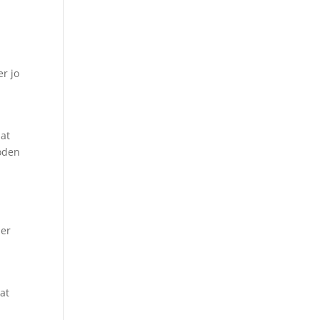
er jo
 at
toden
 er
 at