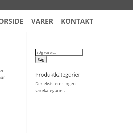
ORSIDE
VARER
KONTAKT
Søg
efter:
Søg
 er
Produktkategorier
har
Der eksisterer ingen
varekategorier.