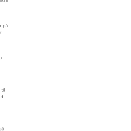
altså
r på
r
nu
til
ad
tså