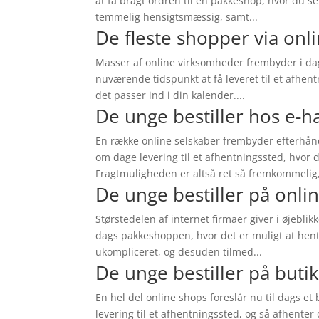
at få bragt ordren til en pakkeshop, hvor du s
temmelig hensigtsmæssig, samt...
De fleste shopper via onl
Masser af online virksomheder frembyder i dag
nuværende tidspunkt at få leveret til et afhen
det passer ind i din kalender....
De unge bestiller hos e-h
En række online selskaber frembyder efterhånd
om dage levering til et afhentningssted, hvor 
Fragtmuligheden er altså ret så fremkommelig,
De unge bestiller på onli
Størstedelen af internet firmaer giver i øjeblik
dags pakkeshoppen, hvor det er muligt at hent
ukompliceret, og desuden tilmed...
De unge bestiller på buti
En hel del online shops foreslår nu til dags et
levering til et afhentningssted, og så afhente