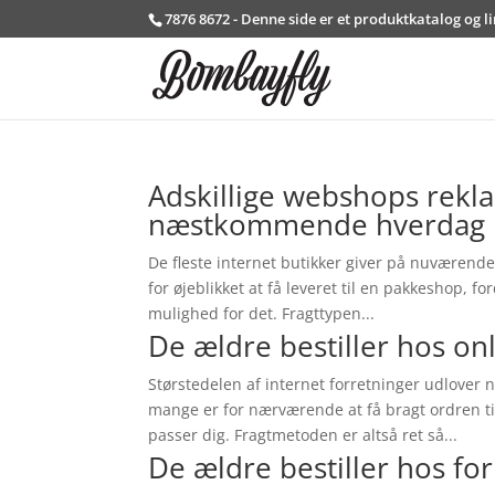
7876 8672 - Denne side er et produktkatalog og l
Adskillige webshops rekl
næstkommende hverdag
De fleste internet butikker giver på nuværende
for øjeblikket at få leveret til en pakkeshop, f
mulighed for det. Fragttypen...
De ældre bestiller hos onl
Størstedelen af internet forretninger udlover n
mange er for nærværende at få bragt ordren ti
passer dig. Fragtmetoden er altså ret så...
De ældre bestiller hos fo