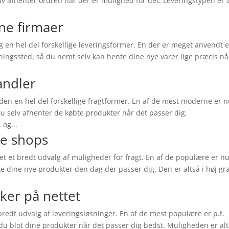
elv afhenter ordren når der er mulighed for det. Leveringstypen er 
ine firmaer
 en hel del forskellige leveringsformer. En der er meget anvendt e
tningssted, så du nemt selv kan hente dine nye varer lige præcis nå
andler
en en hel del forskellige fragtformer. En af de mest moderne er 
du selv afhenter de købte produkter når det passer dig.
 og...
ne shops
ket et bredt udvalg af muligheder for fragt. En af de populære er nu 
e dine nye produkter den dag der passer dig. Den er altså i høj gr
kker på nettet
 bredt udvalg af leveringsløsninger. En af de mest populære er p.t.
r du blot dine produkter når det passer dig bedst. Muligheden er al