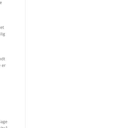
ne
ret
lig
ndt
e er
å
dage