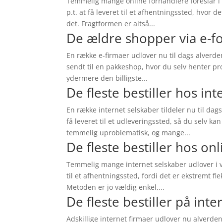
Temmelig mange online forhandlere foreslår i 
p.t. at få leveret til et afhentningssted, hvor 
det. Fragtformen er altså...
De ældre shopper via e-f
En række e-firmaer udlover nu til dags alverde
sendt til en pakkeshop, hvor du selv henter pr
ydermere den billigste...
De fleste bestiller hos in
En række internet selskaber tildeler nu til dags
få leveret til et udleveringssted, så du selv k
temmelig uproblematisk, og mange...
De fleste bestiller hos on
Temmelig mange internet selskaber udlover i vo
til et afhentningssted, fordi det er ekstremt fl
Metoden er jo vældig enkel,...
De fleste bestiller på int
Adskillige internet firmaer udlover nu alverd