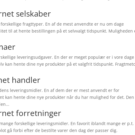
rnet selskaber
e forskellige fragttyper. En af de mest anvendte er nu om dage
litet til at hente bestillingen på et selvvalgt tidspunkt. Muligheden 
rmaer
orskellige leveringsudgaver. En der er meget populær er i vore dage
lv kan hente dine nye produkter på et valgfrit tidspunkt. Fragtme
net handler
dens leveringsmidler. En af dem der er mest anvendt er for
 kan hente dine nye produkter når du har mulighed for det. Den
en...
rnet forretninger
mange forskellige leveringsmidler. En favorit iblandt mange er p.t.
blot gå forbi efter de bestilte varer den dag der passer dig.