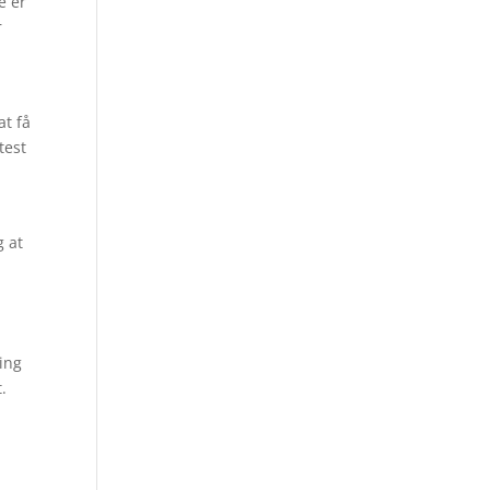
e er
r
at få
test
g at
ring
.