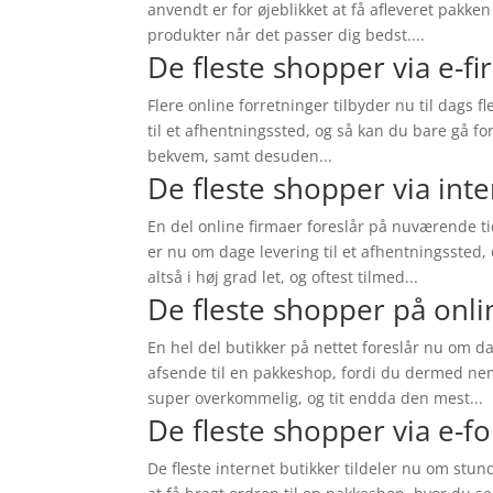
anvendt er for øjeblikket at få afleveret pakk
produkter når det passer dig bedst....
De fleste shopper via e-f
Flere online forretninger tilbyder nu til dags fl
til et afhentningssted, og så kan du bare gå for
bekvem, samt desuden...
De fleste shopper via int
En del online firmaer foreslår på nuværende t
er nu om dage levering til et afhentningssted,
altså i høj grad let, og oftest tilmed...
De fleste shopper på onl
En hel del butikker på nettet foreslår nu om d
afsende til en pakkeshop, fordi du dermed nemt
super overkommelig, og tit endda den mest...
De fleste shopper via e-f
De fleste internet butikker tildeler nu om stu