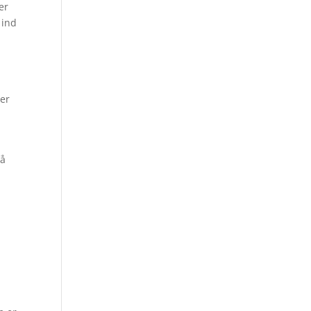
er
 ind
 er
få