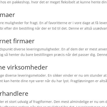
en hos en pakkeshop, hvor det er meget fleksibelt at kunne hente di
irmaer
ere muligheder for fragt. En af favoritterne er i vore dage at få leve
bi efter din bestilling når der er tid til det. Denne er altså usædvan
ernet firmaer
idspunkt diverse leveringsmuligheder. En af dem der er mest anve
 og så henter du bare bestillingen præcis når det passer dig. Denn
ine virksomheder
age diverse leveringsmetoder. En sikker vinder er nu om stunder at
 kan hente dine nye varer når du har lyst. Fragtløsningen er alts
orhandlere
nder et stort udvalg af fragtformer. Den mest almindelige er nu om 