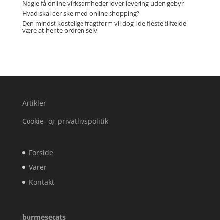
Nogle få online virksomheder lover levering uden gebyr
Hvad skal der ske med online shopping?
Den mindst kostelige fragtform vil dog i de fleste tilfælde
være at hente ordren selv
Artikler
Cookie- og privatlivspolitik
Forside
Varer
Kontakt
burmesecats