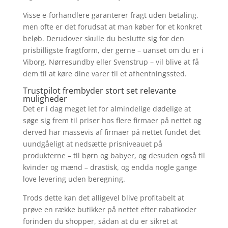
Visse e-forhandlere garanterer fragt uden betaling,
men ofte er det forudsat at man køber for et konkret
beløb. Derudover skulle du beslutte sig for den
prisbilligste fragtform, der gerne – uanset om du er i
Viborg, Nørresundby eller Svenstrup – vil blive at få
dem til at køre dine varer til et afhentningssted.
Trustpilot frembyder stort set relevante
muligheder
Det er i dag meget let for almindelige dødelige at
søge sig frem til priser hos flere firmaer på nettet og
derved har massevis af firmaer på nettet fundet det
uundgåeligt at nedsætte prisniveauet på
produkterne – til børn og babyer, og desuden også til
kvinder og mænd – drastisk, og endda nogle gange
love levering uden beregning.
Trods dette kan det alligevel blive profitabelt at
prøve en række butikker på nettet efter rabatkoder
forinden du shopper, sådan at du er sikret at