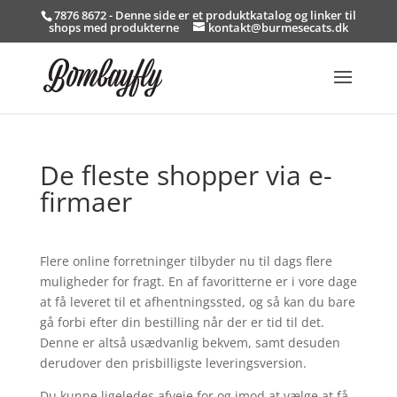
7876 8672 - Denne side er et produktkatalog og linker til
shops med produkterne
kontakt@burmesecats.dk
De fleste shopper via e-
firmaer
Flere online forretninger tilbyder nu til dags flere
muligheder for fragt. En af favoritterne er i vore dage
at få leveret til et afhentningssted, og så kan du bare
gå forbi efter din bestilling når der er tid til det.
Denne er altså usædvanlig bekvem, samt desuden
derudover den prisbilligste leveringsversion.
Du kunne ligeledes afveje for og imod at vælge at få