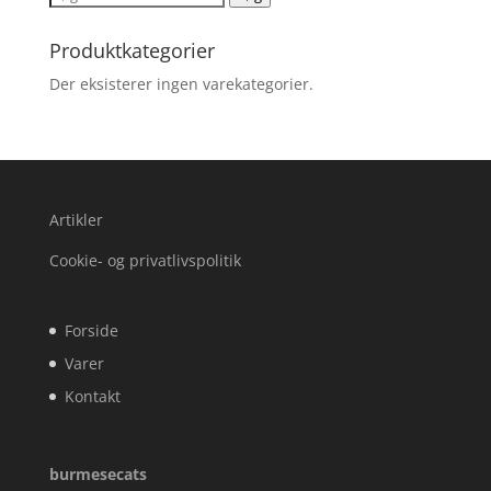
efter:
Produktkategorier
Der eksisterer ingen varekategorier.
Artikler
Cookie- og privatlivspolitik
Forside
Varer
Kontakt
burmesecats