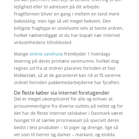
lejlighed eller til adressen på dit arbejde.
Fragtformen bliver en gang i mellem en tand mere
bekostelig, men lige så vel meget bekvem. Den
billigste fragttype er utvivlsomt selv at hente ordren,
hvilket nødvendiggør at du har bopæl nær internet
virksomhedens tilholdssted.
Mange
online varehuse
frembyder 1 hverdags
levering på deres primære varenumre, hvilket dog
regnes ud fra at ordren placeres forinden et fast
klokkeslæt, så at de garanteret kan nå at få varerne
ordnet forinden pakkemedarbejderne har fyraften.
De fleste køber via internet foretagender
Det er meget ukompliceret for alle og enhver at
prissammenligne fra diverse outlets på nettet og for
det har de fleste internet selskaber i Danmark været
tvunget til at sænke prisniveauet på specielt deres
bedst i test produkter – til piger og drenge, lige så
vel som til herrer og damer – markant, og endda