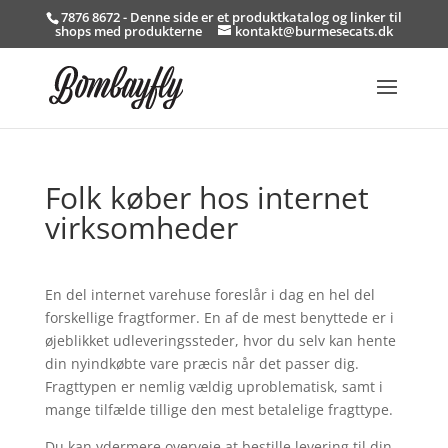
7876 8672 - Denne side er et produktkatalog og linker til
shops med produkterne
kontakt@burmesecats.dk
Folk køber hos internet
virksomheder
En del internet varehuse foreslår i dag en hel del
forskellige fragtformer. En af de mest benyttede er i
øjeblikket udleveringssteder, hvor du selv kan hente
din nyindkøbte vare præcis når det passer dig.
Fragttypen er nemlig vældig uproblematisk, samt i
mange tilfælde tillige den mest betalelige fragttype.
Du kan ydermere overveje at bestille levering til din