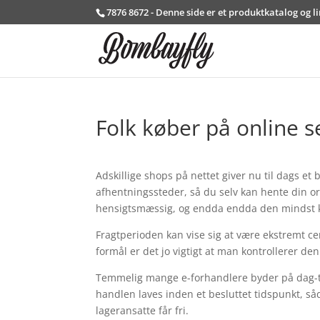
7876 8672 - Denne side er et produktkatalog og l
Folk køber på online s
Adskillige shops på nettet giver nu til dags et
afhentningssteder, så du selv kan hente din or
hensigtsmæssig, og endda endda den mindst ko
Fragtperioden kan vise sig at være ekstremt cen
formål er det jo vigtigt at man kontrollerer 
Temmelig mange e-forhandlere byder på dag-til
handlen laves inden et besluttet tidspunkt, s
lageransatte får fri.