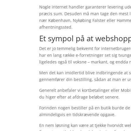
Nogle internet handler garanterer levering ud
præcis sum. Desuden må man tage den mest le
nær København, Nykøbing Falster eller Hammel – 
afhentningssted.
Et sympol på at webshop
Det er jo temmelig bekvemt for internetbrugere
har en lang række e-forretninger set sig tvung
ligeledes også til voksne – markant, og endda
Men det kan imidlertid blive indbringende at se
gennemfører din bestilling, sådan at man er usvi
Generelt anbefaler vi kortbetalinger eller Mobil
du higer efter at afdrage beløbet senere.
Forinden nogen bestiller på en butik burde de
almindeligvis en tidskrævende opgave.
En nem løsning kan være at tjekke hvorvidt w