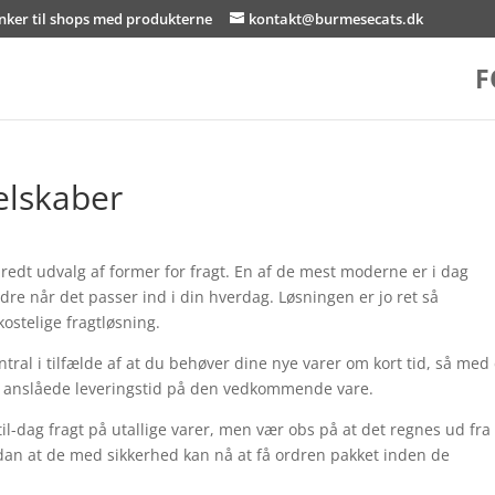
inker til shops med produkterne
kontakt@burmesecats.dk
F
elskaber
 bredt udvalg af former for fragt. En af de mest moderne er i dag
dre når det passer ind i din hverdag. Løsningen er jo ret så
stelige fragtløsning.
tral i tilfælde af at du behøver dine nye varer om kort tid, så med
den anslåede leveringstid på den vedkommende vare.
-dag fragt på utallige varer, men vær obs på at det regnes ud fra 
ådan at de med sikkerhed kan nå at få ordren pakket inden de