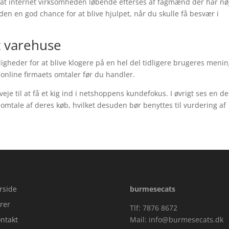
 at internet virksomheden løbende efterses af fagmænd der har nø
den en god chance for at blive hjulpet, når du skulle få besvær i
t varehuse
igheder for at blive klogere på en hel del tidligere brugeres meni
online firmaets omtaler før du handler.
veje til at få et kig ind i netshoppens kundefokus. I øvrigt ses en de
omtale af deres køb, hvilket desuden bør benyttes til vurdering af
rside
burmesecats
rer
Tlf: 7876 8672
ntakt
Mail:
info@burmesecats.dk