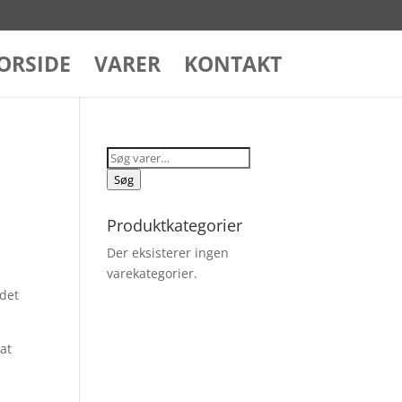
ORSIDE
VARER
KONTAKT
Søg
efter:
Søg
Produktkategorier
Der eksisterer ingen
varekategorier.
 det
at