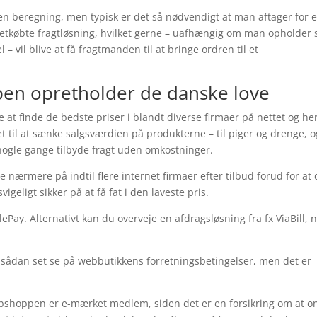
en beregning, men typisk er det så nødvendigt at man aftager for 
tkøbte fragtløsning, hvilket gerne – uafhængig om man opholder 
vil blive at få fragtmanden til at bringe ordren til et
pen opretholder de danske love
 at finde de bedste priser i blandt diverse firmaer på nettet og he
et til at sænke salgsværdien på produkterne – til piger og drenge, o
 nogle gange tilbyde fragt uden omkostninger.
 nærmere på indtil flere internet firmaer efter tilbud forud for at
geligt sikker på at få fat i den laveste pris.
ePay. Alternativt kan du overveje en afdragsløsning fra fx ViaBill, 
 sådan set se på webbutikkens forretningsbetingelser, men det er
ebshoppen er e-mærket medlem, siden det er en forsikring om at o