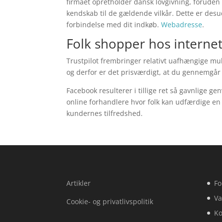
firmaet opretholder dansk lovgivning, foruden
kendskab til de gældende vilkår. Dette er desu
forbindelse med dit indkøb.
Webadresse
.
Folk shopper hos interne
Trustpilot frembringer relativt uafhængige mul
og derfor er det prisværdigt, at du gennemgår 
Facebook resulterer i tillige ret så gavnlige gen
online forhandlere hvor folk kan udfærdige en 
kundernes tilfredshed.
Artikler
Fo
Va
Cookie- og privatlivspolitik
Ko