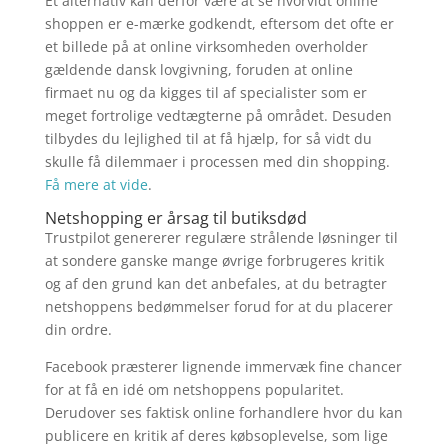
Et alternativ kan derfor være at se hvorvidt online
shoppen er e-mærke godkendt, eftersom det ofte er
et billede på at online virksomheden overholder
gældende dansk lovgivning, foruden at online
firmaet nu og da kigges til af specialister som er
meget fortrolige vedtægterne på området. Desuden
tilbydes du lejlighed til at få hjælp, for så vidt du
skulle få dilemmaer i processen med din shopping.
Få mere at vide
.
Netshopping er årsag til butiksdød
Trustpilot genererer regulære strålende løsninger til
at sondere ganske mange øvrige forbrugeres kritik
og af den grund kan det anbefales, at du betragter
netshoppens bedømmelser forud for at du placerer
din ordre.
Facebook præsterer lignende immervæk fine chancer
for at få en idé om netshoppens popularitet.
Derudover ses faktisk online forhandlere hvor du kan
publicere en kritik af deres købsoplevelse, som lige