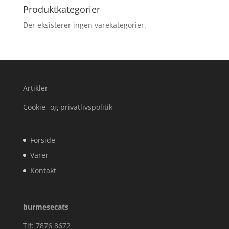
Produktkategorier
Der eksisterer ingen varekategorier.
Artikler
Cookie- og privatlivspolitik
Forside
Varer
Kontakt
burmesecats
Tlf: 7876 8672