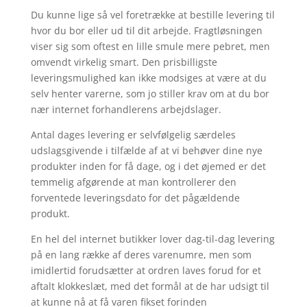
Du kunne lige så vel foretrække at bestille levering til
hvor du bor eller ud til dit arbejde. Fragtløsningen
viser sig som oftest en lille smule mere pebret, men
omvendt virkelig smart. Den prisbilligste
leveringsmulighed kan ikke modsiges at være at du
selv henter varerne, som jo stiller krav om at du bor
nær internet forhandlerens arbejdslager.
Antal dages levering er selvfølgelig særdeles
udslagsgivende i tilfælde af at vi behøver dine nye
produkter inden for få dage, og i det øjemed er det
temmelig afgørende at man kontrollerer den
forventede leveringsdato for det pågældende
produkt.
En hel del internet butikker lover dag-til-dag levering
på en lang række af deres varenumre, men som
imidlertid forudsætter at ordren laves forud for et
aftalt klokkeslæt, med det formål at de har udsigt til
at kunne nå at få varen fikset forinden