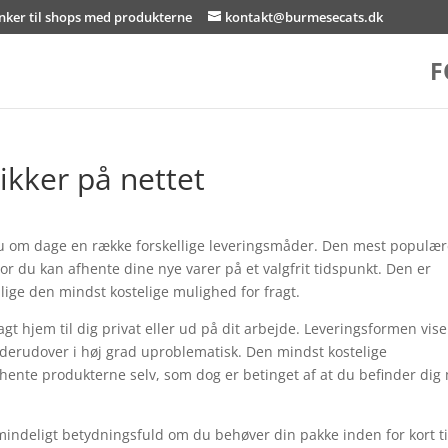
inker til shops med produkterne
kontakt@burmesecats.dk
F
ikker på nettet
nu om dage en række forskellige leveringsmåder. Den mest populær
or du kan afhente dine nye varer på et valgfrit tidspunkt. Den er
lige den mindst kostelige mulighed for fragt.
gt hjem til dig privat eller ud på dit arbejde. Leveringsformen vise
 derudover i høj grad uproblematisk. Den mindst kostelige
hente produkterne selv, som dog er betinget af at du befinder dig
mindeligt betydningsfuld om du behøver din pakke inden for kort ti