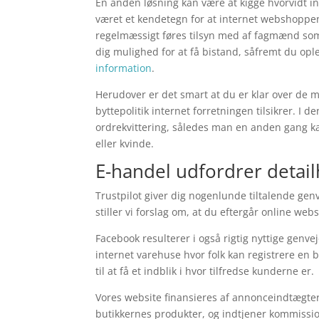
En anden løsning kan være at kigge hvorvidt i
været et kendetegn for at internet webshoppen 
regelmæssigt føres tilsyn med af fagmænd som
dig mulighed for at få bistand, såfremt du op
information
.
Herudover er det smart at du er klar over de 
byttepolitik internet forretningen tilsikrer. 
ordrekvittering, således man en anden gang ka
eller kvinde.
E-handel udfordrer detai
Trustpilot giver dig nogenlunde tiltalende gen
stiller vi forslag om, at du eftergår online 
Facebook resulterer i også rigtig nyttige genve
internet varehuse hvor folk kan registrere en 
til at få et indblik i hvor tilfredse kunderne er.
Vores website finansieres af annonceindtægter
butikkernes produkter, og indtjener kommissio