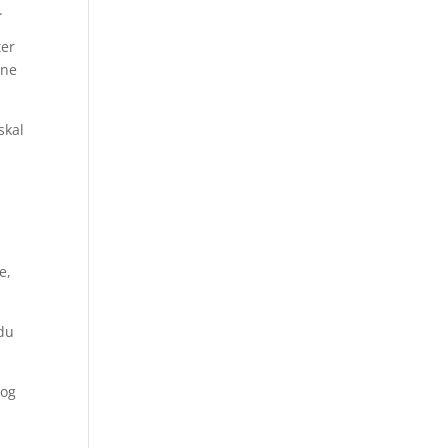
.
ter
rne
skal
e,
 du
dog