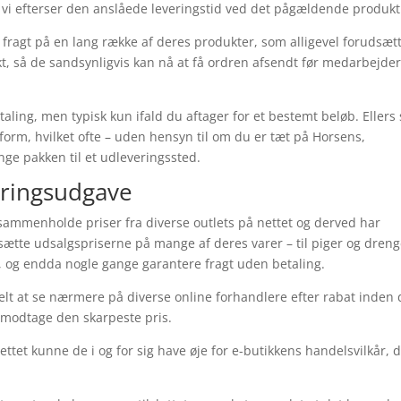
t vi efterser den anslåede leveringstid ved det pågældende produkt
 fragt på en lang række af deres produkter, som alligevel forudsæt
nkt, så de sandsynligvis kan nå at få ordren afsendt før medarbejde
ling, men typisk kun ifald du aftager for et bestemt beløb. Ellers 
orm, hvilket ofte – uden hensyn til om du er tæt på Horsens,
inge pakken til et udleveringssted.
eringsudgave
 sammenholde priser fra diverse outlets på nettet og derved har
dsætte udsalgspriserne på mange af deres varer – til piger og dreng
el, og endda nogle gange garantere fragt uden betaling.
belt at se nærmere på diverse online forhandlere efter rabat inden
t modtage den skarpeste pris.
nettet kunne de i og for sig have øje for e-butikkens handelsvilkår, 