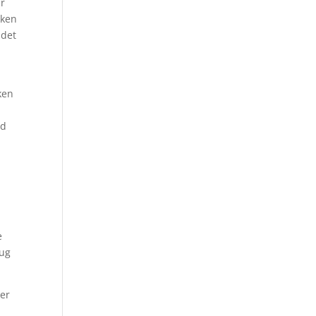
ar
kken
 det
ken
nd
e
rug
ler