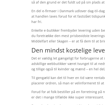
så af den grund er det fuldt ud på sin plads a
En del e-firmaer i Danmark udlover dag-til-dag
at handlen laves forud for et fastslået tidspu
har fri.
Enkelte e-butikker frembyder levering uden beta
du foretrække den mest prisbevidste leveringsf
Middelfart eller Skagen – er at få dem til at br
Den mindst kostelige lev
Det er vældig let gængeligt for forbrugerne at
adskillige webbutikker været tvunget til at ne
og tillige også til kvinder og mænd – en hel d
Til gengæld kan det til hver en tid være renta
placerer ordren, så man er velinformeret til a
Forud for at folk bestiller på en forretning på 
er det i mange tilfælde ikke super interessant.