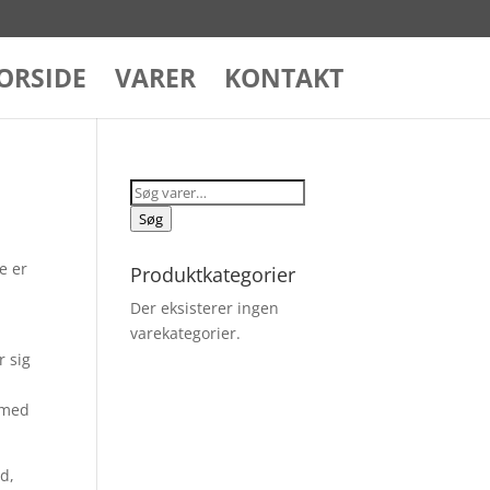
ORSIDE
VARER
KONTAKT
Søg
efter:
Søg
e er
Produktkategorier
Der eksisterer ingen
varekategorier.
r sig
 med
d,