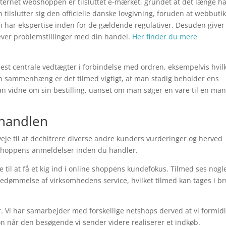
nternet webshoppen er tilsluttet e-mærket, grundet at det længe h
tilslutter sig den officielle danske lovgivning, foruden at webbuti
 har ekspertise inden for de gældende regulativer. Desuden giver
lever problemstillinger med din handel.
Her finder du mere
mest centrale vedtægter i forbindelse med ordren, eksempelvis hvil
I den sammenhæng er det tilmed vigtigt, at man stadig beholder ens
n vidne om sin bestilling, uanset om man søger en vare til en ma
lhandlen
veje til at dechifrere diverse andre kunders vurderinger og herved
webshoppens anmeldelser inden du handler.
je til at få et kig ind i online shoppens kundefokus. Tilmed ses nogl
bedømmelse af virksomhedens service, hvilket tilmed kan tages i b
. Vi har samarbejder med forskellige netshops derved at vi formid
n når den besøgende vi sender videre realiserer et indkøb.