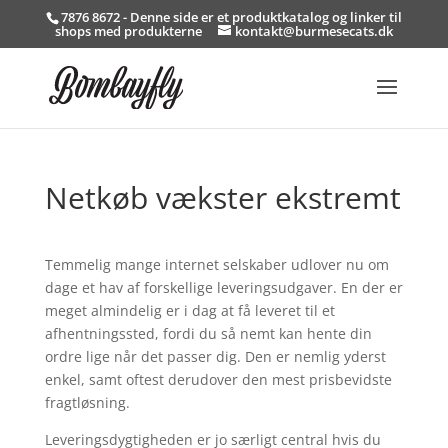
7876 8672 - Denne side er et produktkatalog og linker til
shops med produkterne
kontakt@burmesecats.dk
Netkøb vækster ekstremt
Temmelig mange internet selskaber udlover nu om
dage et hav af forskellige leveringsudgaver. En der er
meget almindelig er i dag at få leveret til et
afhentningssted, fordi du så nemt kan hente din
ordre lige når det passer dig. Den er nemlig yderst
enkel, samt oftest derudover den mest prisbevidste
fragtløsning.
Leveringsdygtigheden er jo særligt central hvis du