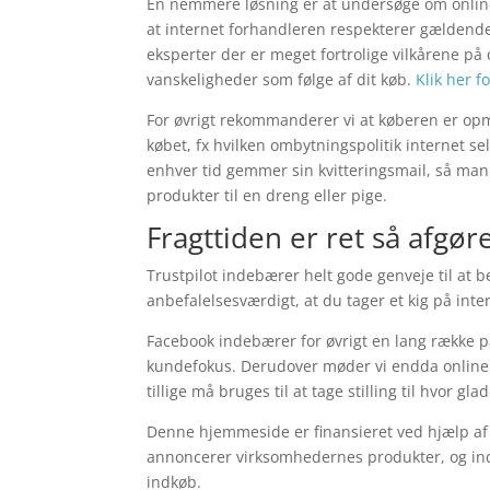
En nemmere løsning er at undersøge om onlin
at internet forhandleren respekterer gældende 
eksperter der er meget fortrolige vilkårene på o
vanskeligheder som følge af dit køb.
Klik her f
For øvrigt rekommanderer vi at køberen er op
købet, fx hvilken ombytningspolitik internet se
enhver tid gemmer sin kvitteringsmail, så ma
produkter til en dreng eller pige.
Fragttiden er ret så afgø
Trustpilot indebærer helt gode genveje til at 
anbefalelsesværdigt, at du tager et kig på int
Facebook indebærer for øvrigt en lang række pas
kundefokus. Derudover møder vi endda online ou
tillige må bruges til at tage stilling til hvor gl
Denne hjemmeside er finansieret ved hjælp af
annoncerer virksomhedernes produkter, og indt
indkøb.