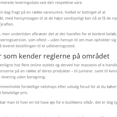
stimerede leveringsdato ved den respektive vare.
il-dag fragt på en række varenumre, hvilket er betinget af at
nkt, med hensynstagen til at de højst sandsynligt kan nå at få de ny
fyraften.
gt, men undertiden afkræver det at der handles for et konkret beløb
leveringsversion, som oftest – uden hensyn til om man opholder sig
 leveret bestillingen til et udleveringssted.
er som kender reglerne på området
enligne hos flere online outlets og derved har massevis af e-handl
serne på en række af deres produkter – til juniorer, samt til kvin
 levering uden beregning.
sammenholde forskellige netshops efter udsalg forud for at du køber
 betalelige pris.
r man til hver en tid have øje for e-butikkens vilkår, det er dog t