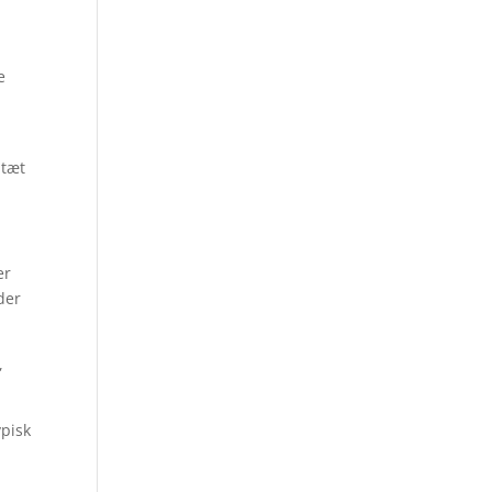
e
.
 tæt
er
der
,
ypisk