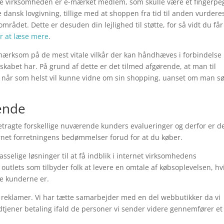
e virksomheden er e-mærket medlem, som skulle være et fingerp
dansk lovgivning, tillige med at shoppen fra tid til anden vurdere
mrådet. Dette er desuden din lejlighed til støtte, for så vidt du får
or at læse mere
.
mærksom på de mest vitale vilkår der kan håndhæves i forbindels
lskabet har. På grund af dette er det tilmed afgørende, at man til
n når som helst vil kunne vidne om sin shopping, uanset om man s
rende
betragte forskellige nuværende kunders evalueringer og derfor er d
ernet forretningens bedømmelser forud for at du køber.
selige løsninger til at få indblik i internet virksomhedens
tlets som tilbyder folk at levere en omtale af købsoplevelsen, hvi
ade kunderne er.
 reklamer. Vi har tætte samarbejder med en del webbutikker da vi
jener betaling ifald de personer vi sender videre gennemfører et