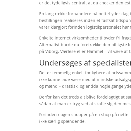
er det tydeligvis centralt at du checker den e
En lang række forhandlere på nettet yder dag-t
bestillingen realiseres inden et fastsat tidspu
varer klargjort forinden logistikpersonalet har 
Enkelte internet virksomheder tilbyder fri fra
Alternativt burde du foretrække den billigste 
på Viborg, Værløse eller Hammel – vil være at få
Undersøges af specialist
Det er temmelig enkelt for købere at prissamm
ikke kunne lade være med at mindske udsalgspri
og mænd – drastisk, og endda nogle gange yde
Derfor kan det trods alt blive fordelagtigt at 
sådan at man er tryg ved at skaffe sig den mest
Forinden nogen shopper på en shop på nettet bø
ikke særlig spændende.