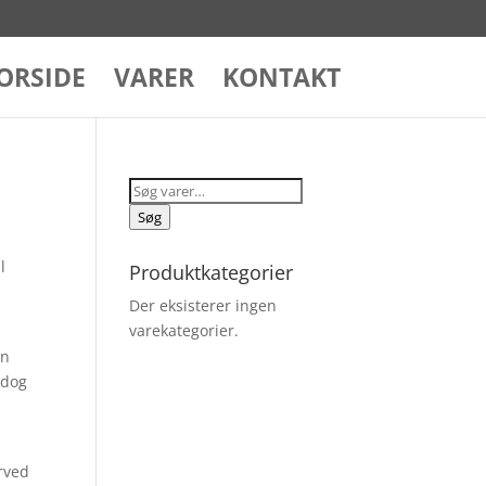
ORSIDE
VARER
KONTAKT
Søg
efter:
Søg
l
Produktkategorier
Der eksisterer ingen
varekategorier.
en
 dog
erved