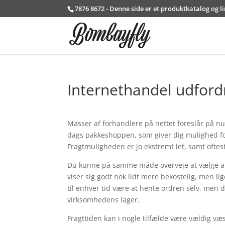
7876 8672 - Denne side er et produktkatalog og l
Internethandel udford
Masser af forhandlere på nettet foreslår på n
dags pakkeshoppen, som giver dig mulighed for
Fragtmuligheden er jo ekstremt let, samt oftes
Du kunne på samme måde overveje at vælge at f
viser sig godt nok lidt mere bekostelig, men lig
til enhver tid være at hente ordren selv, men 
virksomhedens lager.
Fragttiden kan i nogle tilfælde være vældig væs