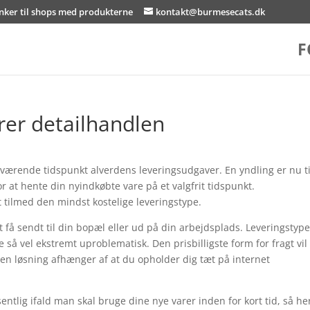
inker til shops med produkterne
kontakt@burmesecats.dk
F
rer detailhandlen
uværende tidspunkt alverdens leveringsudgaver. En yndling er nu ti
 at hente din nyindkøbte vare på et valgfrit tidspunkt.
t tilmed den mindst kostelige leveringstype.
å sendt til din bopæl eller ud på din arbejdsplads. Leveringstyp
e så vel ekstremt uproblematisk. Den prisbilligste form for fragt vil
den løsning afhænger af at du opholder dig tæt på internet
entlig ifald man skal bruge dine nye varer inden for kort tid, så h