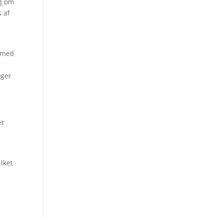
eg om
s af
e med
øger
et
lket